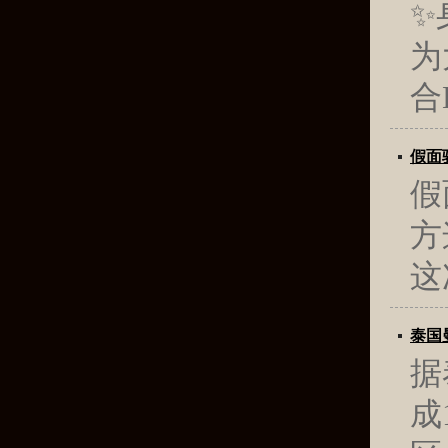
✨
为
合
假面
假
方
这
泰国
据
成